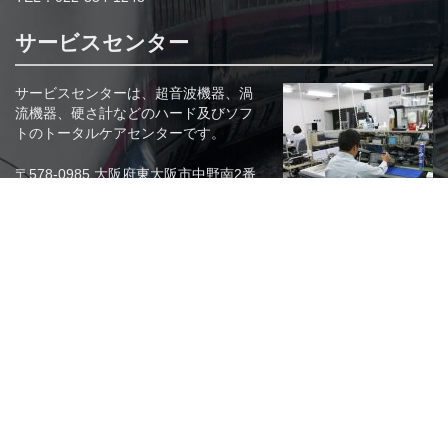
サービスセンター
サービスセンターは、超音波機器、渦
流機器、硬さ計などのハード及びソフ
トのトータルケアセンターです。
〒578-0985 大阪府東大阪市中野南2番
36号
フリーダイヤル 0800-200-6108
関連リンク
株式会社KJTD
EDDIO（原電子測器株式会社）
株式会社NKS
SDT社（ベルギー）