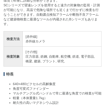
環境で即座に詳細な分析ができます。
SCシリーズで望遠レンズを使用すると遠方の対象物の監視・計測
が可能になり、高温で危険な場所でも近くまで行かずに検査を行
なうことができます。自動露点検知アラームや断熱不良アラーム
など建築物検査に最適なツールが内蔵されたBシリーズもありま
す。
[赤外線]
検査方法
赤外線カメラ
[その他]
検査対象
圧力容器, 鉄鋼, 自動車, 航空機, 鉄道, 電子部品,
橋梁, 建築, プラント, 研究,
特長
640×480ピクセルの高解像度
角度可変式ファインダー
マルチアングル式ハンドルで常に最適な角度での検査が可能
軽量（本体重量1.7kg）
耐久性の高いマグネシウム設計