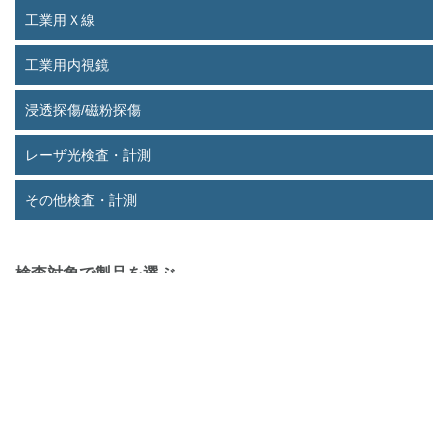
工業用Ｘ線
工業用内視鏡
浸透探傷/磁粉探傷
レーザ光検査・計測
その他検査・計測
検査対象で製品を選ぶ
対象一覧