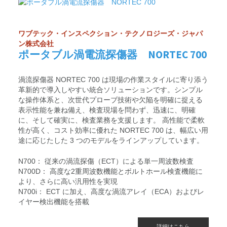
ワブテック・インスペクション・テクノロジーズ・ジャパ
ン株式会社
ポータブル渦電流探傷器 NORTEC 700
渦流探傷器 NORTEC 700 は現場の作業スタイルに寄り添う
革新的で導入しやすい統合ソリューションです。シンプル
な操作体系と、次世代プローブ技術や欠陥を明確に捉える
表示性能を兼ね備え、検査現場を問わず、迅速に、明確
に、そして確実に、検査業務を支援します。 高性能で柔軟
性が高く、コスト効率に優れた NORTEC 700 は、幅広い用
途に応じたした 3 つのモデルをラインアップしています。
N700： 従来の渦流探傷（ECT）による単一周波数検査
N700D： 高度な2重周波数機能とボルトホール検査機能に
より、さらに高い汎用性を実現
N700i： ECT に加え、高度な渦流アレイ（ECA）およびレ
イヤー検出機能を搭載
詳細はこちら