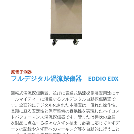
原電子測器
フルデジタル渦流探傷器 EDDIO EDX
回転式渦流探傷装置、並びに貫通式渦流探傷装置用途にオ
ールマイティーに活躍するフルデジタル自動探傷装置で
す。全面的にデジタル化された本装置は、優れた操作性、
長期に亘る安定性と保守整備の容易性を実現したハイコス
トパフォーマンス渦流探傷器です。管または棒状の金属一
次製品に点在する様々なきずを検出し必要に応じてきずデ
ータの記録やきず部へのマーキング等を自動的に行うこと