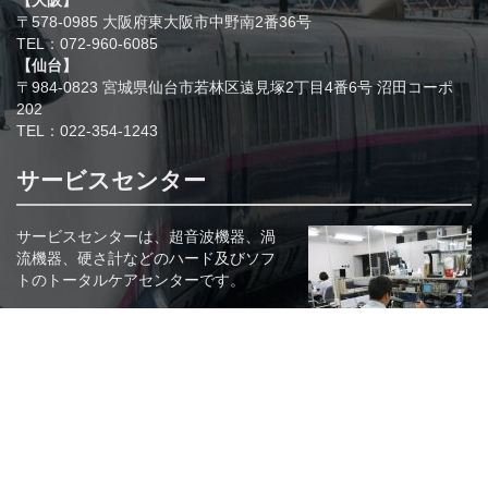
【大阪】
〒578-0985 大阪府東大阪市中野南2番36号
TEL：072-960-6085
【仙台】
〒984-0823 宮城県仙台市若林区遠見塚2丁目4番6号 沼田コーポ
202
TEL：022-354-1243
サービスセンター
サービスセンターは、超音波機器、渦
流機器、硬さ計などのハード及びソフ
トのトータルケアセンターです。
〒578-0985 大阪府東大阪市中野南2番
36号
フリーダイヤル 0800-200-6108
関連リンク
株式会社KJTD