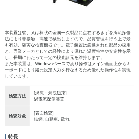
本装置は管、又は棒状の金属一次製品に点在するきずを渦流探傷
法により非接触、高速で検出しますので、品質管理を行う上で最
も有効、確実な検査機器です。電子装置は厳選された部品の採用
と、専業メーカとしての経験により優れた温度特性や安定性を示
し、長期にわたって一定の検査諸元を維持します。
また本装置は、Windowsベースであり操作はメイン画面上からキ
ーボードにより諸元設定入力を行なえるため優れた操作性を実現
しています。
[渦流・漏洩磁束]
検査方法
渦電流探傷装置
[表面検査]
検査対象
鉄鋼, 自動車, 電力,
特長