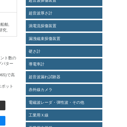
超音波探傷装置
超音波厚さ計
 船舶,
渦電流探傷装置
研究,
漏洩磁束探傷装置
硬さ計
メント数の
グパター
導電率計
65)で高
超音波漏れ試験器
スポット
赤外線カメラ
電磁波レーダ・弾性波・その他
工業用Ｘ線