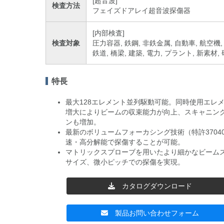
[超音波]
検査方法
フェイズドアレイ超音波探傷器
[内部検査]
検査対象
圧力容器, 鉄鋼, 非鉄金属, 自動車, 航空機,
鉄道, 橋梁, 建築, 電力, プラント, 新素材, 
特長
最大128エレメント並列駆動可能。同時使用エレ
増大によりビームの収束能力が向上、スキャニン
ンも増加。
最新のボリュームフォーカシング技術（特許37040
速・高分解能で探傷することが可能。
マトリックスプローブを用いたより細かなビーム
サイズ、微小ピッチでの探傷を実現。
カタログダウンロード
製品お問い合わせフォーム