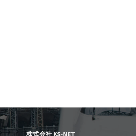
投
稿
ナ
ビ
ゲ
ー
シ
ョ
ン
株式会社 KS-NET