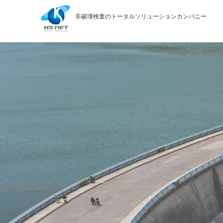
Skip
to
非破壊検査のトータルソリューションカンパニー
content