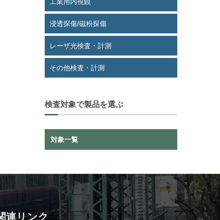
工業用内視鏡
浸透探傷/磁粉探傷
レーザ光検査・計測
その他検査・計測
検査対象で製品を選ぶ
対象一覧
関連リンク