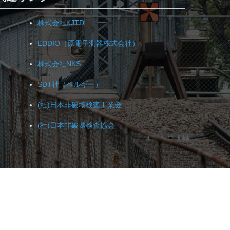
株式会社KJTD
EDDIO（原電子測器株式会社）
株式会社NKS
SDT社（ベルギー）
(社)日本非破壊検査工業会
(社)日本非破壊検査協会