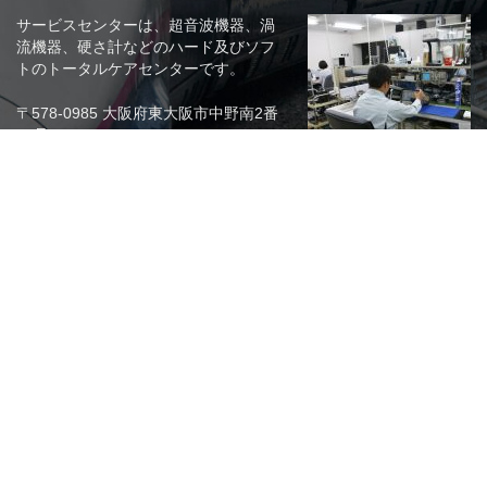
サービスセンターは、超音波機器、渦
流機器、硬さ計などのハード及びソフ
トのトータルケアセンターです。
〒578-0985 大阪府東大阪市中野南2番
36号
フリーダイヤル 0800-200-6108
関連リンク
株式会社KJTD
EDDIO（原電子測器株式会社）
株式会社NKS
SDT社（ベルギー）
(社)日本非破壊検査工業会
(社)日本非破壊検査協会