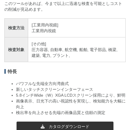
このツールがあれば、今まで以上に迅速な検査を可能としコスト
の削減が見込めます。
[工業用内視鏡]
検査方法
工業用内視鏡
[その他]
検査対象
圧力容器, 自動車, 航空機, 船舶, 電子部品, 橋梁,
建築, 電力, プラント,
特長
パワフルな先端全方向湾曲式
新しいタッチスクリーンインターフェース
5.8インチWide（W）XGA LCDスクリーン採用により、鮮明
画像表示、日光下の高い視認性を実現し、検知能力を大幅に
向上
検出率を向上させる先端の画像品質と信頼の測定
カタログダウンロード