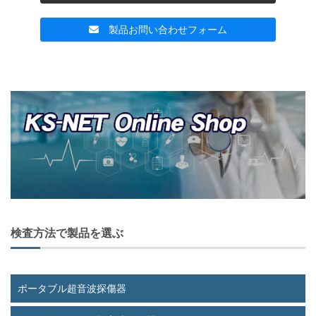
製品お問い合わせフォーム
投
稿
ナ
ビ
ゲ
ー
シ
ョ
検査方法で製品を選ぶ
ン
ポータブル超音波探傷器