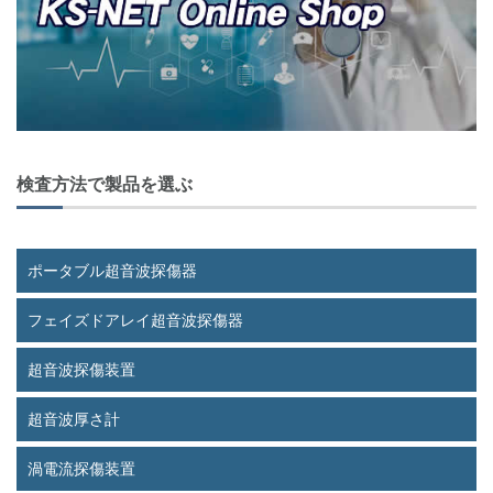
ナ
ビ
ゲ
ー
シ
ョ
検査方法で製品を選ぶ
ン
ポータブル超音波探傷器
フェイズドアレイ超音波探傷器
超音波探傷装置
超音波厚さ計
渦電流探傷装置