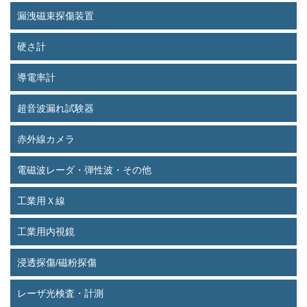
漏洩磁束探傷装置
硬さ計
導電率計
超音波漏れ試験器
赤外線カメラ
電磁波レーダ・弾性波・その他
工業用Ｘ線
工業用内視鏡
浸透探傷/磁粉探傷
レーザ光検査・計測