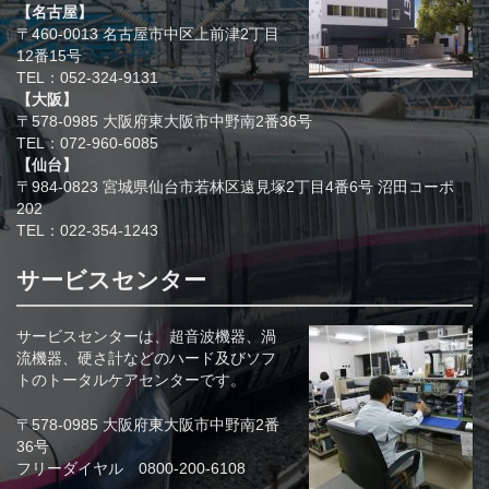
【名古屋】
〒460-0013 名古屋市中区上前津2丁目
12番15号
TEL：052-324-9131
【大阪】
〒578-0985 大阪府東大阪市中野南2番36号
TEL：072-960-6085
【仙台】
〒984-0823 宮城県仙台市若林区遠見塚2丁目4番6号 沼田コーポ
202
TEL：022-354-1243
サービスセンター
サービスセンターは、超音波機器、渦
流機器、硬さ計などのハード及びソフ
トのトータルケアセンターです。
〒578-0985 大阪府東大阪市中野南2番
36号
フリーダイヤル 0800-200-6108