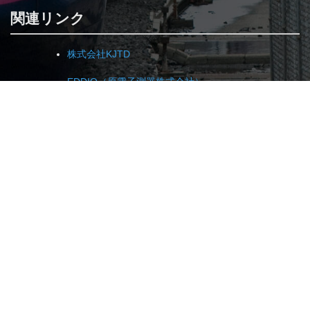
関連リンク
株式会社KJTD
EDDIO（原電子測器株式会社）
株式会社NKS
SDT社（ベルギー）
(社)日本非破壊検査工業会
(社)日本非破壊検査協会
Copyright 2026 KS-NET Group. All Rights Reservrd.