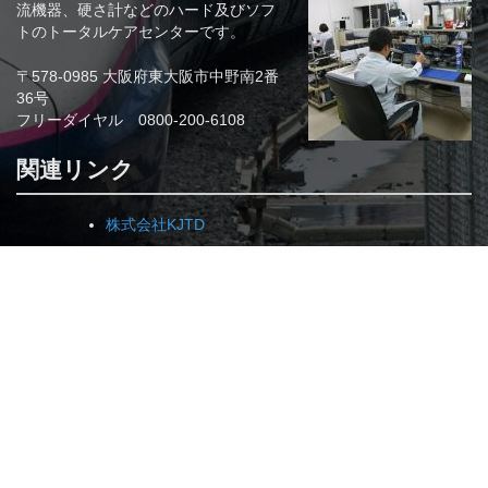
流機器、硬さ計などのハード及びソフ
トのトータルケアセンターです。
〒578-0985 大阪府東大阪市中野南2番
36号
フリーダイヤル 0800-200-6108
関連リンク
株式会社KJTD
EDDIO（原電子測器株式会社）
株式会社NKS
SDT社（ベルギー）
(社)日本非破壊検査工業会
(社)日本非破壊検査協会