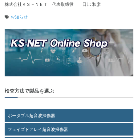
株式会社ＫＳ－ＮＥＴ 代表取締役 日比 和彦
お知らせ
投
稿
ナ
ビ
ゲ
ー
シ
ョ
検査方法で製品を選ぶ
ン
ポータブル超音波探傷器
フェイズドアレイ超音波探傷器