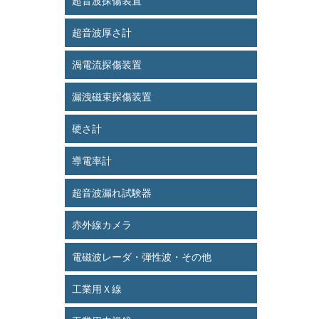
超音波探傷装置
超音波厚さ計
渦電流探傷装置
漏洩磁束探傷装置
硬さ計
導電率計
超音波漏れ試験器
赤外線カメラ
電磁波レーダ・弾性波・その他
工業用Ｘ線