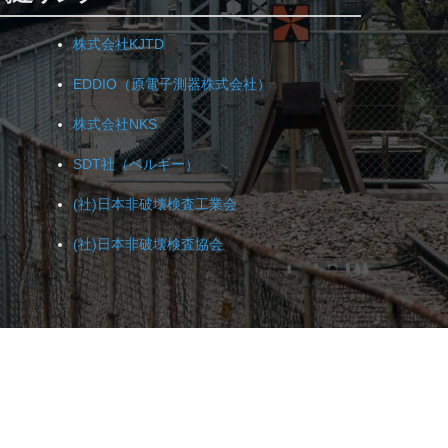
株式会社KJTD
EDDIO（原電子測器株式会社）
株式会社NKS
SDT社（ベルギー）
(社)日本非破壊検査工業会
(社)日本非破壊検査協会