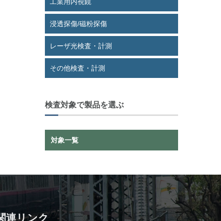
工業用内視鏡
浸透探傷/磁粉探傷
レーザ光検査・計測
その他検査・計測
検査対象で製品を選ぶ
対象一覧
関連リンク