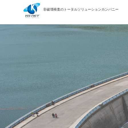
Skip
to
非破壊検査のトータルソリューションカンパニー
content