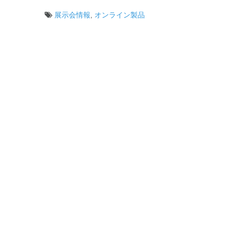
展示会情報
,
オンライン製品
投
稿
ナ
ビ
ゲ
ー
シ
ョ
ン