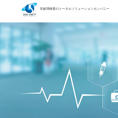
Skip
to
非破壊検査のトータルソリューションカンパニー
content