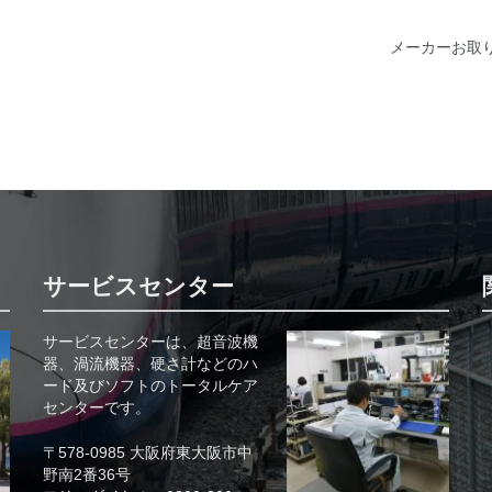
メーカーお取
サービスセンター
サービスセンターは、超音波機
器、渦流機器、硬さ計などのハ
ード及びソフトのトータルケア
センターです。
〒578-0985 大阪府東大阪市中
野南2番36号