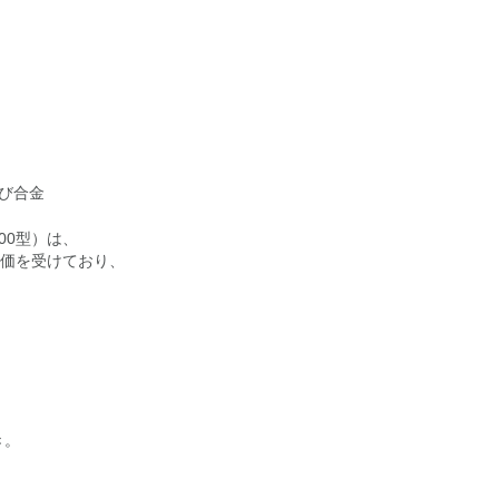
び合金
00型）は、
評価を受けており、
き。