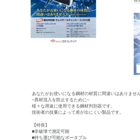
在
あなたがお使いになる鋼材の材質に間違いはありませ
~異材混入を防止するために~
様々な用途に使用できる鋼材判別器です。
技術者の技量によって差が出にくい製品です。
【特長】
■非破壊で測定可能
■持ち運び可能なポータブル