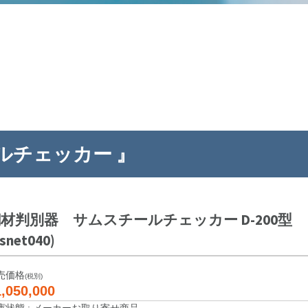
ルチェッカー 』
材判別器 サムスチールチェッカー D-200型
snet040)
売価格
(税別)
,050,000