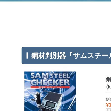
鋼材判別器『サムスチー
鋼
(k
販
¥1