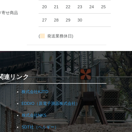
20
21
22
23
24
25
26
り寄せ商品
27
28
29
30
(
発送業務休日)
関連リンク
株式会社KJTD
EDDIO（原電子測器株式会社）
株式会社NKS
SDT社（ベルギー）