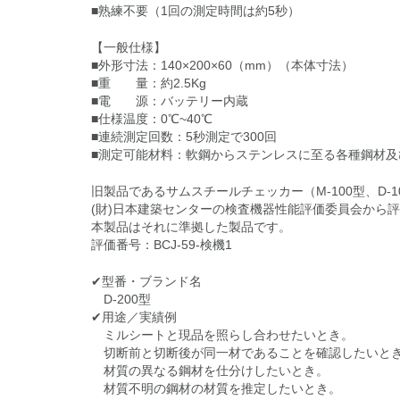
■熟練不要（1回の測定時間は約5秒）
【一般仕様】
■外形寸法：140×200×60（mm）（本体寸法）
■重 量：約2.5Kg
■電 源：バッテリー内蔵
■仕様温度：0℃~40℃
■連続測定回数：5秒測定で300回
■測定可能材料：軟鋼からステンレスに至る各種鋼材及
旧製品であるサムスチールチェッカー（M-100型、D-1
(財)日本建築センターの検査機器性能評価委員会から
本製品はそれに準拠した製品です。
評価番号：BCJ-59-検機1
✔型番・ブランド名
D-200型
✔用途／実績例
ミルシートと現品を照らし合わせたいとき。
切断前と切断後が同一材であることを確認したいと
材質の異なる鋼材を仕分けしたいとき。
材質不明の鋼材の材質を推定したいとき。