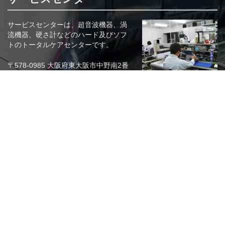
サービスセンターは、超音波機器、渦
流機器、硬さ計などのハード及びソフ
トのトータルケアセンターです。
〒578-0985 大阪府東大阪市中野南2番
36号
フリーダイヤル 0800-200-6108
関連リンク
株式会社KJTD
EDDIO（原電子測器株式会社）
株式会社NKS
SDT社（ベルギー）
(社)日本非破壊検査工業会