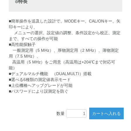
◎特長
■簡単操作を追及した設計で、MODEキー、CAL/ONキー、矢
印キーにより、
メニューの選択、設定値の調整、条件設定から校正、測定
まで、
すべての操作が可能
■高性能探触子
一般測定用（5 MHz）、厚物測定用（2 MHz）、薄物測定
用（7.5 MHz）、
高温用（5 MHz）をご用意（高温用は+204℃まで対応可
能）
■デュアルマルチ機能 （DUALMULTI）搭載
■選べる6種類の測定値表示モード
■上位機種へアップグレードが可能
■パスワードにより誤測定を防ぐ
数量