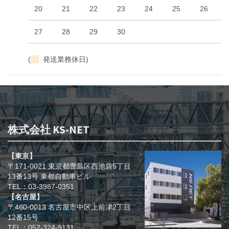
20
21
22
23
24
25
26
27
28
29
30
(
発送業務休日)
株式会社 KS-NET
【東京】
〒171-0021 東京都豊島区西池袋5丁目
13番13号 東都自動車ビル
TEL：03-3987-0351
【名古屋】
〒460-0013 名古屋市中区上前津2丁目
12番15号
TEL：052-324-9131