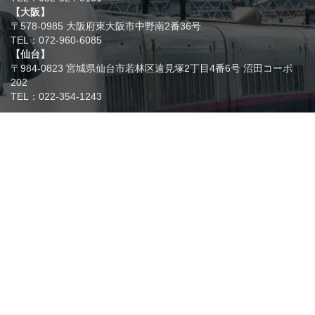
【大阪】
〒578-0985 大阪府東大阪市中野南2番36号
TEL：072-960-6085
【仙台】
〒984-0823 宮城県仙台市若林区遠見塚2丁目4番6号 沼田コーポ
202
TEL：022-354-1243
サービスセンター
サービスセンターは、超音波機器、渦
流機器、硬さ計などのハード及びソフ
トのトータルケアセンターです。
〒578-0985 大阪府東大阪市中野南2番
36号
フリーダイヤル 0800-200-6108
関連リンク