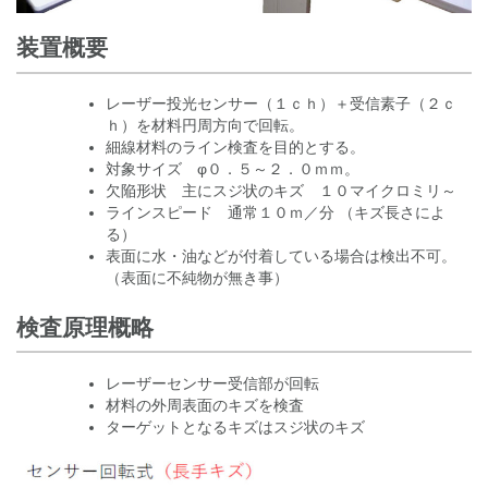
装置概要
レーザー投光センサー（１ｃｈ）＋受信素子（２ｃ
ｈ）を材料円周方向で回転。
細線材料のライン検査を目的とする。
対象サイズ φ０．５～２．０ｍｍ。
欠陥形状 主にスジ状のキズ １０マイクロミリ～
ラインスピード 通常１０ｍ／分 （キズ長さによ
る）
表面に水・油などが付着している場合は検出不可。
（表面に不純物が無き事）
検査原理概略
レーザーセンサー受信部が回転
材料の外周表面のキズを検査
ターゲットとなるキズはスジ状のキズ