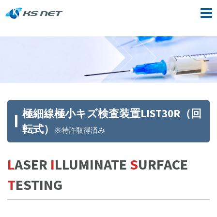
Skip
to
content
極細線極小キズ検査装置LIST30R（回
転式）
※特許取得済み
L
ASER
I
LLUMINATE
S
URFACE
T
ESTING