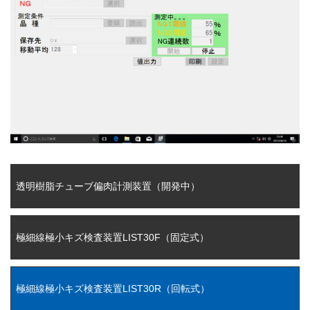
透明樹脂チューブ偏肉計測装置（開発中）
極細線極小キズ検査装置LIST30F（固定式）
極細線極小キズ検査装置LIST30R（回転式）